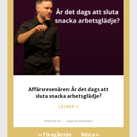
Affärsresenären: Är det dags att
sluta snacka arbetsglädje?
LÄS MER »
2026-03-10
Inga kommentarer
« Föregående
Nästa »