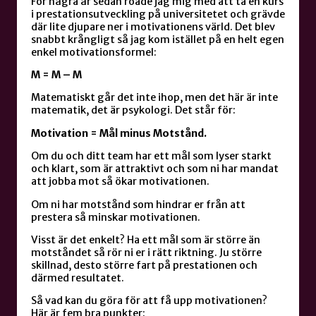
För några år sedan roade jag mig med att ta en kurs
i prestationsutveckling på universitetet och grävde
där lite djupare ner i motivationens värld. Det blev
snabbt krångligt så jag kom istället på en helt egen
enkel motivationsformel:
M = M – M
Matematiskt går det inte ihop, men det här är inte
matematik, det är psykologi. Det står för:
Motivation = Mål minus Motstånd.
Om du och ditt team har ett mål som lyser starkt
och klart, som är attraktivt och som ni har mandat
att jobba mot så ökar motivationen.
Om ni har motstånd som hindrar er från att
prestera så minskar motivationen.
Visst är det enkelt? Ha ett mål som är större än
motståndet så rör ni er i rätt riktning. Ju större
skillnad, desto större fart på prestationen och
därmed resultatet.
Så vad kan du göra för att få upp motivationen?
Här är fem bra punkter: