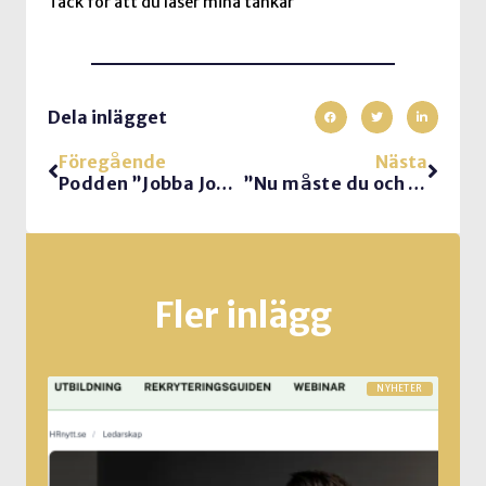
Tack för att du läser mina tankar
Dela inlägget
Föregående
Nästa
Podden ”Jobba Jobba Jobba”
”Nu måste du och jag kommunicera med varandra!”
Fler inlägg
NYHETER