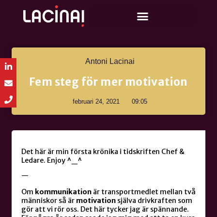
Antoni Lacinai
Fem steg för mer motivation
februari 24, 2021
09:05
Det här är min första krönika i tidskriften Chef &
Ledare. Enjoy ^_^
—
Om
kommunikation
är transportmedlet mellan två
människor så är
motivation
själva drivkraften som
gör att vi rör oss. Det här tycker jag är spännande.