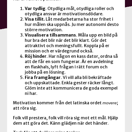
Var tydlig
. Otydliga mål, otydliga roller och
otydliga ansvar är motivationsdödare.
Visa tillit.
Låt medarbetarna ha stor frihet i
hur målen ska uppnås. Ju mer autonomi desto
större motivation.
Visualisera tillsammans
. Måla upp en bild på
hur bra det blir när det blir klart. Gör det
attraktivt och meningsfullt. Koppla på er
mission och er värdegrund också.
Röj hinder
. Har någon en kass dator, ordna så
att de får en som fungerar. Är en avdelning
en flaskhals, lyft frågan i rätt forum och
jobba på en lösning.
Fira framgångar
. Vi vill alla bli bekräftade
och uppskattade. Enkla gester räcker långt.
Glöm inte att kommunicera de goda exempel
ni har.
Motivation kommer från det latinska ordet
;
movere
att röra sig.
Folk vill prestera, folk vill röra sig mot ett mål. Hjälp
dem att göra det. Känn glädjen när det händer.