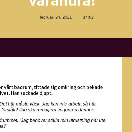
varandra!”
februari 24, 2021
14:02
ör vårt badrum, tittade sig omkring och pekade
lvet. Han suckade djupt.
Det här måste väck. Jag kan inte arbeta så här.
e förstått? Jag ska remaljera väggarna därinne.”
rummet. ”Jag behöver ställa min utrustning här ute.
!”
ma