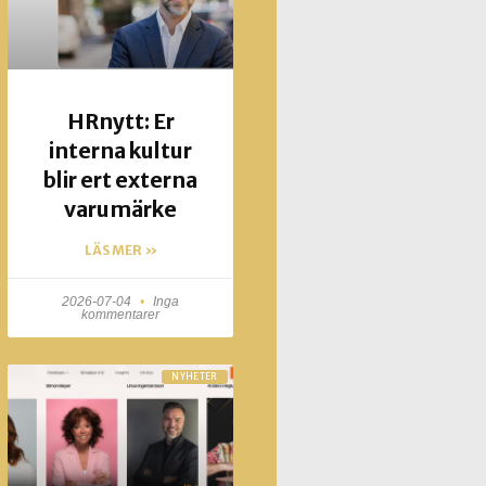
HRnytt: Er
interna kultur
blir ert externa
varumärke
LÄS MER »
2026-07-04
Inga
kommentarer
NYHETER