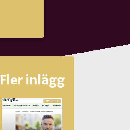
Fler inlägg
NYHETER