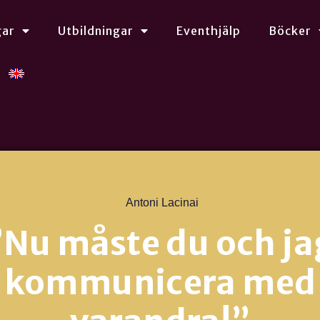
gar
Utbildningar
Eventhjälp
Böcker
Antoni Lacinai
”Nu måste du och ja
kommunicera med