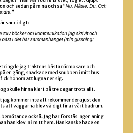
ra dagar
on och sedan på mina och sa ”
Nu. Måste. Du. Och
”
andra.
är samtidigt:
e tolv böcker om kommunikation jag skrivit och
a bäst i det här sammanhanget (min gissning:
?
let ringde jag traktens bästa rörmokare och
på en gång, snackade med snubben i mitt hus
ick honom att lugna ner sig.
g skulle hinna klart på tre dagar trots allt.
Fast jag kommer inte att rekommendera just den
ts att väggarna blev väldigt fina i vårt badrum.
tt bemötande också. Jag har förstås ingen aning
n han klev in i mitt hem. Han kanske hade en