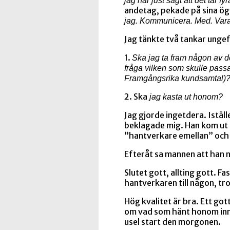
jag har just sagt att det tar fy
andetag, pekade på sina ög
jag. Kommunicera. Med. Var
Jag tänkte två tankar ungef
1.
Ska jag ta fram någon av d
fråga vilken som skulle pass
Framgångsrika kundsamtal)
2. Ska
jag kasta ut honom?
Jag gjorde ingetdera. Istäl
beklagade mig. Han kom ut 
”hantverkare emellan” och f
Efteråt sa mannen att han no
Slutet gott, allting gott. 
hantverkaren till någon, tro
Hög kvalitet är bra. Ett go
om vad som hänt honom inna
usel start den morgonen.