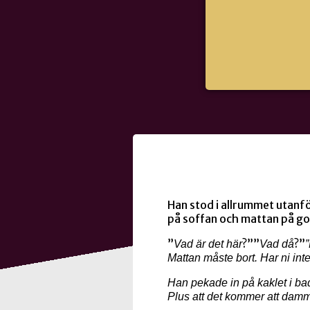
Han stod i allrummet utanf
på soffan och mattan på go
”
?””
?”
Vad är det här
Vad då
”
Mattan måste bort. Har ni int
Han pekade in på kaklet i bad
Plus att det kommer att dam