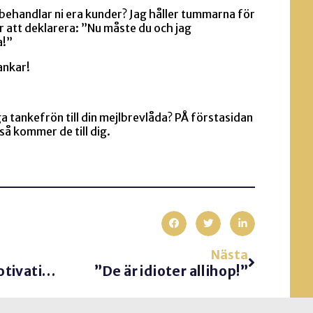
r behandlar ni era kunder? Jag håller tummarna för
för att deklarera: ”Nu måste du och jag
a!”
ankar!
ga tankefrön till din mejlbrevlåda? PÅ förstasidan
 så kommer de till dig.
Nästa
Fem steg för mer motivation
”De är idioter allihop!”