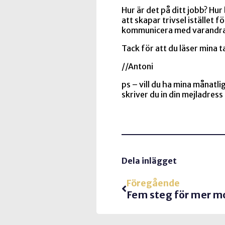
Hur är det på ditt jobb? Hu
att skapar trivsel istället 
kommunicera med varandr
Tack för att du läser mina t
//Antoni
ps – vill du ha mina månatli
skriver du in din mejladress
Dela inlägget
Föregående