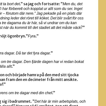
.” sa jag och fortsatte: ”
tt ta bort det
Men du, det
 har förberett och kopplat ur allt som du ser. Inget
rör – förutom där nere.” Jag pekade på en plats där
ning leder det röret till köket. Det blir svårt för oss
la tre dagarna du är här, så vi undrar om du kan
?”
st när du kommit till det stadiet att det måste väck
 höjt ögonbryn.”
.”
Fyra
”
ra dagar. Då tar det fyra dagar.
 om tre dagar. Den fjärde dagen har vi redan bokat
.”
lla allt
fon och började hamra på den med sitt tjocka
han fram den en decimeter från mitt ansikte.
!”
ar
.”
erens om tre dagar med din chef
 sig i badrummet. ”
Det här är min arbetsplats, och
!” Han var röd i ansiktet, tog ett djupt