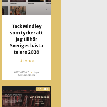
Tack Mindley
som tycker att
jag tillhör
Sveriges bästa
talare 2026
LÄS MER »
2026-06-27
Inga
kommentarer
NYHETER