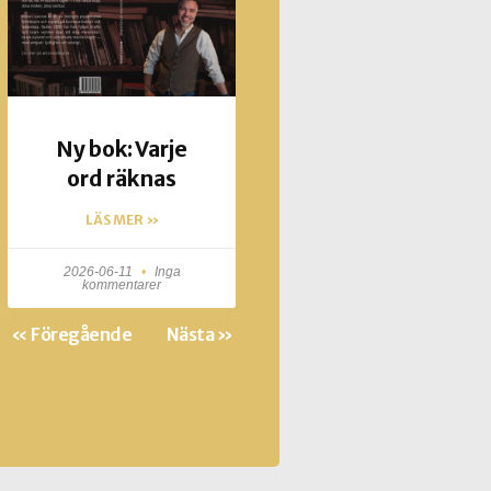
Ny bok: Varje
ord räknas
LÄS MER »
2026-06-11
Inga
kommentarer
« Föregående
Nästa »