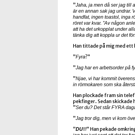
”
Jaha, ja men då ser jag till a
är en annan sak jag undrar. Vi
handfat, ingen toastol, inga 
röret var kvar. ”Av någon anled
att ha det urkopplat under al
tänka dig att koppla ur det för
Han tittade på mig med ett
”
?”
Fyra
”
Jag har en arbetsorder på fy
”
Njae, vi har kommit överens
in rörmokaren som ska återstä
Han plockade fram sin tele
pekfinger. Sedan skickade 
”
Ser du? Det står FYRA dag
”
Jag tror dig, men vi kom öv
”
” Han pekade omkring
DU
!!!