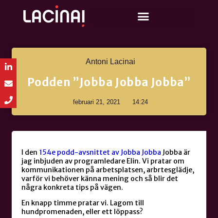
Antoni Lacinai
Podden ”Jobba Jobba Jobba”
februari 21, 2021
14:24
I den
154e podd-avsnittet av Jobba Jobba
Jobba är
jag inbjuden av programledare Elin. Vi pratar om
kommunikationen på arbetsplatsen, arbrtesglädje,
varför vi behöver känna mening och så blir det
några konkreta tips på vägen.
En knapp timme pratar vi. Lagom till
hundpromenaden, eller ett löppass?