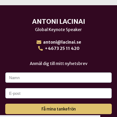
ANTONI LACINAI
Global Keynote Speaker
antoni@lacinai.se
+4673 25 11 420
Anmäl dig till mitt nyhetsbrev
Få mina tankefrön