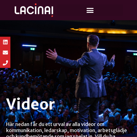
Videor
Här nedan får du ett urval av alla videor om
kommunikation, ledarskap, motivation, arbetsglädje
och kundbemötande som jag spelat in. Vill du ha