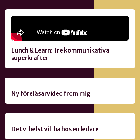
Som gäst hos Winningtemps Lunch & Learn, hade
vi ett samtal om hur vi bättre kan leda, serva och
samarbeta. Vi pratade energi, empati och
tydlighet, för chefer och team.
Lunch & Learn: Tre kommunikativa
superkrafter
Ny föreläsarvideo from mig
Det vi helst vill ha hos en ledare