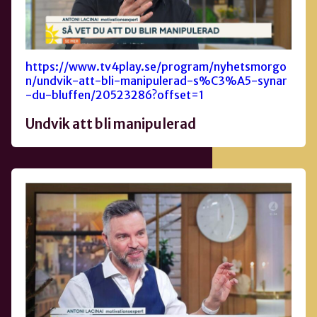
https://www.tv4play.se/program/nyhetsmorgo
n/undvik-att-bli-manipulerad-s%C3%A5-synar
-du-bluffen/20523286?offset=1
Undvik att bli manipulerad