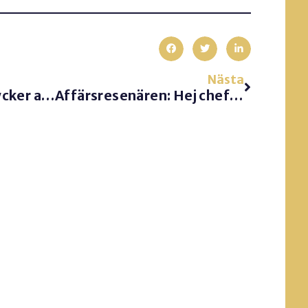
Nästa
Tack Mindley som tycker att jag tillhör Sveriges bästa talare 2026
Affärsresenären: Hej chefen. Behövs du?