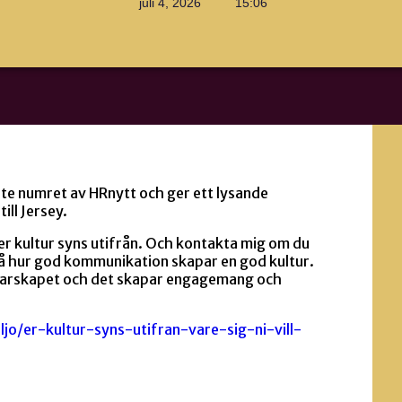
juli 4, 2026
15:06
ste numret av HRnytt och ger ett lysande
ill Jersey.
er kultur syns utifrån. Och kontakta mig om du
s på hur god kommunikation skapar en god kultur.
 ledarskapet och det skapar engagemang och
ljo/er-kultur-syns-utifran-vare-sig-ni-vill-