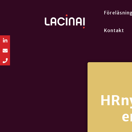
Föreläsnin
Kontakt
HRny
e