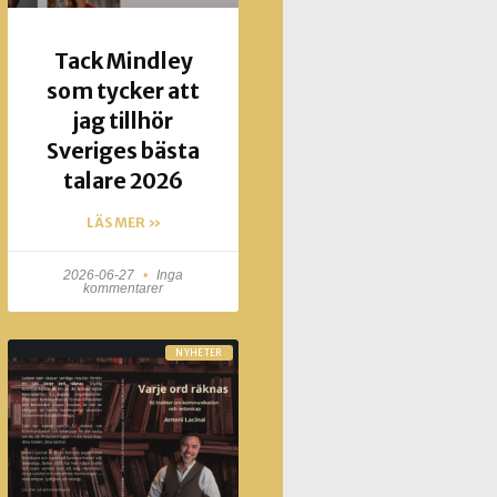
Tack Mindley
som tycker att
jag tillhör
Sveriges bästa
talare 2026
LÄS MER »
2026-06-27
Inga
kommentarer
NYHETER