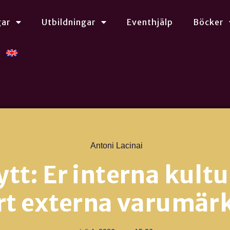
gar
Utbildningar
Eventhjälp
Böcker
Antoni Lacinai
tt: Er interna kultur
rt externa varumär