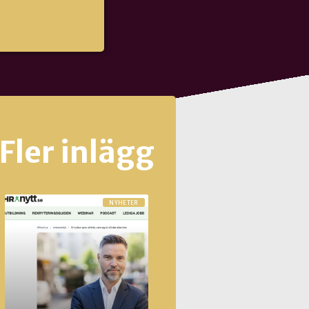
Fler inlägg
NYHETER