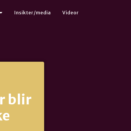
Insikter/media
Videor
 blir
ke