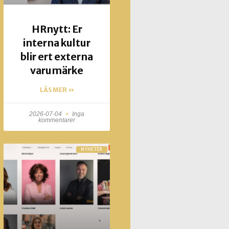
HRnytt: Er
interna kultur
blir ert externa
varumärke
LÄS MER »
2026-07-04
Inga
kommentarer
NYHETER