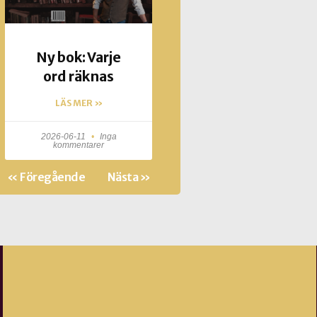
Ny bok: Varje
ord räknas
LÄS MER »
2026-06-11
Inga
kommentarer
« Föregående
Nästa »