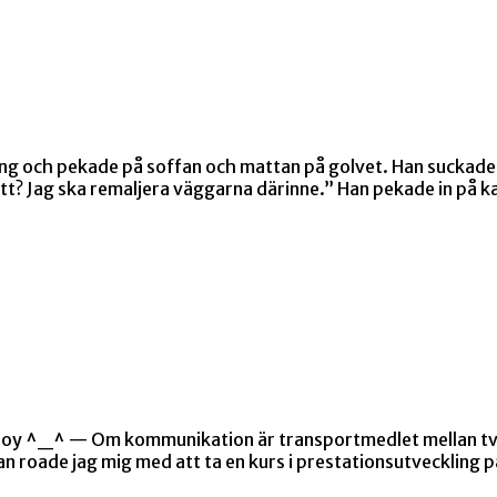
ing och pekade på soffan och mattan på golvet. Han suckade
tått? Jag ska remaljera väggarna därinne.” Han pekade in på
 Enjoy ^_^ — Om kommunikation är transportmedlet mellan tv
dan roade jag mig med att ta en kurs i prestationsutveckling 