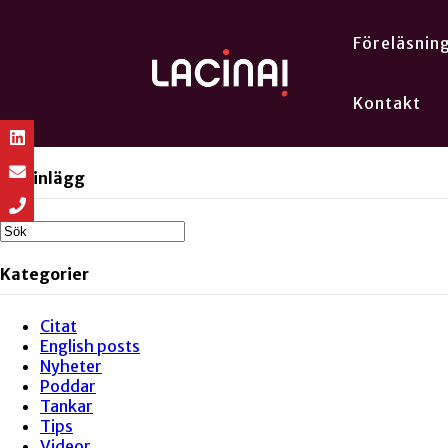
Föreläsnin
Kontakt
Sök inlägg
Kategorier
Citat
English posts
Nyheter
Poddar
Tankar
Tips
Videor