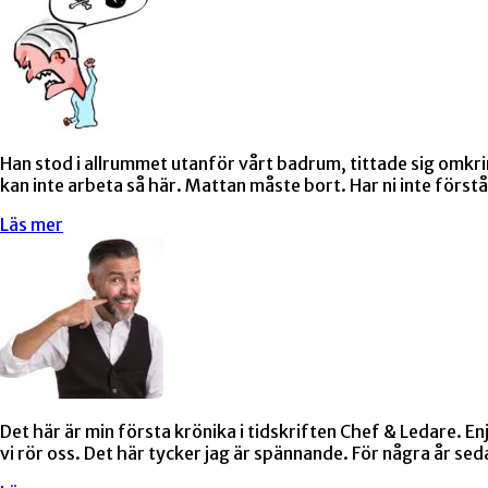
Han stod i allrummet utanför vårt badrum, tittade sig omkr
kan inte arbeta så här. Mattan måste bort. Har ni inte förs
Läs mer
Det här är min första krönika i tidskriften Chef & Ledare.
vi rör oss. Det här tycker jag är spännande. För några år se