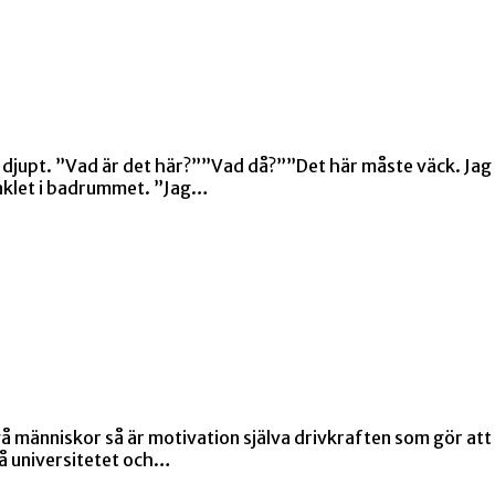
 djupt. ”Vad är det här?””Vad då?””Det här måste väck. Jag
 kaklet i badrummet. ”Jag…
å människor så är motivation själva drivkraften som gör att
på universitetet och…