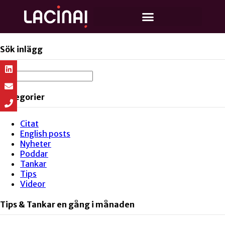
Sök inlägg
Kategorier
Citat
English posts
Nyheter
Poddar
Tankar
Tips
Videor
Tips & Tankar en gång i månaden