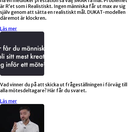
ha en medioker prestation så välj SMARTa mål. Problemet
är R’et som i Realistiskt. Ingen människa får ut max av sig
själv genom att sätta en realistiskt mål. DUKAT-modellen
däremot är klockren.
Läs mer
Vad vinner du på att skicka ut frågeställningen i förväg till
alla mötesdeltagare? Här får du svaret.
Läs mer