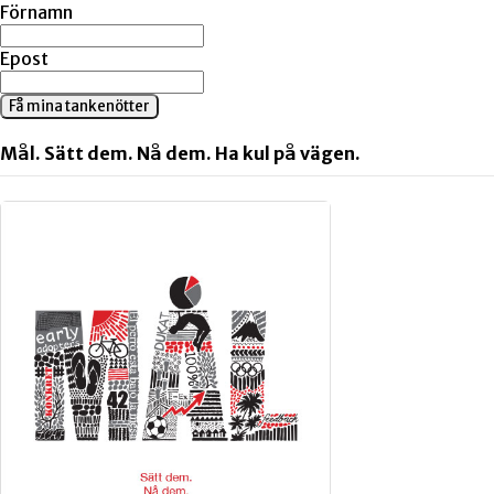
Förnamn
Epost
Få mina tankenötter
Mål. Sätt dem. Nå dem. Ha kul på vägen.