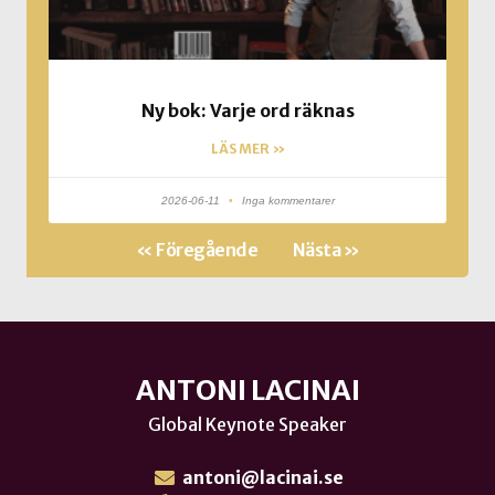
Ny bok: Varje ord räknas
LÄS MER »
2026-06-11
Inga kommentarer
« Föregående
Nästa »
ANTONI LACINAI
Global Keynote Speaker
antoni@lacinai.se