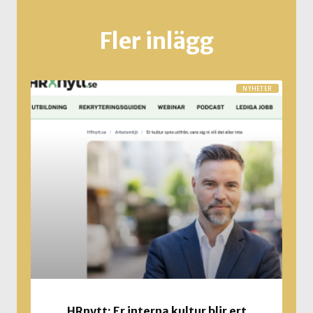
Fler inlägg
NYHETER
HRnytt: Er interna kultur blir ert