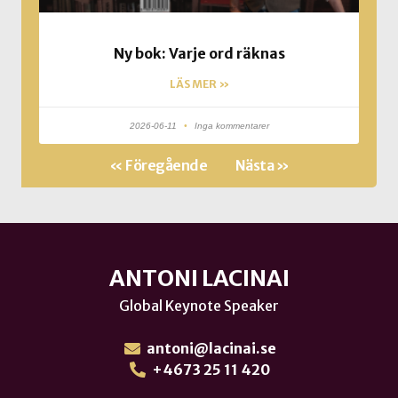
Ny bok: Varje ord räknas
LÄS MER »
2026-06-11
Inga kommentarer
« Föregående
Nästa »
ANTONI LACINAI
Global Keynote Speaker
antoni@lacinai.se
+4673 25 11 420