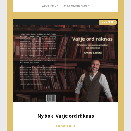
2026-06-27
Inga kommentarer
NYHETER
Ny bok: Varje ord räknas
LÄS MER »