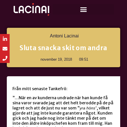
Antoni Lacinai
Sluta snacka skit om andra
november 19, 2018
09:51
Från mitt senaste Tankefrö:
”…När en av kunderna undrade när han kunde få
sina varor svarade jag att det helt berodde på de på
lagret och att de just nu var som ”
, vilket
yra höns”
gjorde att jag inte kunde garantera något. Kunden
gick och jag hade nog inte tänkt mer på det om
inte den äldre inköpschefen kom fram till mig. Han