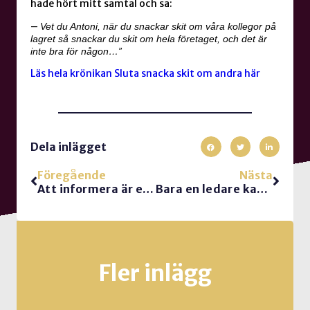
hade hört mitt samtal och sa:
–
Vet du Antoni, när du snackar skit om våra kollegor på
lagret så snackar du skit om hela företaget, och det är
inte bra för någon…”
Läs hela krönikan Sluta snacka skit om andra här
Dela inlägget
Föregående
Nästa
Att informera är en metod – inte ett mål
Bara en ledare kan informera!
Fler inlägg