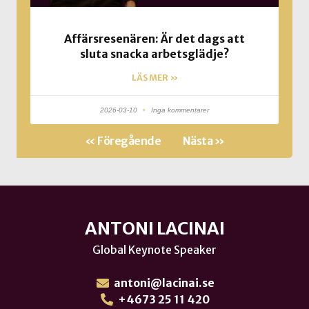
Affärsresenären: Är det dags att
sluta snacka arbetsglädje?
LÄS MER »
2026-03-10
Inga kommentarer
« Föregående
Nästa »
ANTONI LACINAI
Global Keynote Speaker
antoni@lacinai.se
+4673 25 11 420