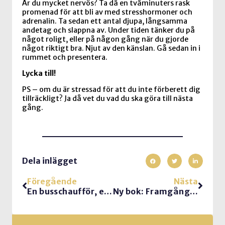
Är du mycket nervös? Ta då en tvåminuters rask
promenad för att bli av med stresshormoner och
adrenalin. Ta sedan ett antal djupa, långsamma
andetag och slappna av. Under tiden tänker du på
något roligt, eller på någon gång när du gjorde
något riktigt bra. Njut av den känslan. Gå sedan in i
rummet och presentera.
Lycka till!
PS – om du är stressad för att du inte förberett dig
tillräckligt? Ja då vet du vad du ska göra till nästa
gång.
Dela inlägget
Föregående
Nästa
En busschaufför, en busschaufför…
Ny bok: Framgångsrika kundsamtal