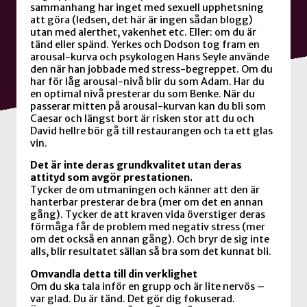
sammanhang har inget med sexuell upphetsning
att göra (ledsen, det här är ingen sådan blogg)
utan med alerthet, vakenhet etc. Eller: om du är
tänd eller spänd. Yerkes och Dodson tog fram en
arousal-kurva och psykologen Hans Seyle använde
den
när han jobbade med stress-begreppet. Om du
har för låg arousal-nivå blir du som Adam. Har du
en optimal nivå presterar du som Benke. När du
passerar mitten på arousal-kurvan kan du bli som
Caesar och längst bort är risken stor att du och
David hellre bör gå till restaurangen och ta ett glas
vin.
Det är inte deras grundkvalitet utan deras
attityd som avgör prestationen.
Tycker de om utmaningen och känner att den är
hanterbar presterar de bra (mer om det en annan
gång). Tycker de att kraven vida överstiger deras
förmåga får de problem med negativ stress (mer
om det också en annan gång). Och bryr de sig inte
alls, blir resultatet sällan så bra som det kunnat bli.
Omvandla detta till din verklighet
Om du ska tala inför en grupp och är lite nervös –
var glad. Du är tänd. Det gör dig fokuserad.