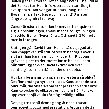
Bollen går 130 meter. Det är långt kvar till hål. Nu är
det Benkes tur. Han är fokuserad och samtidigt
avslappnad. Han svingar klubban. Pang! Bollen
flyger i en perfekt båge och landar 210 meter
längre bort, mitt i fairway.
Caesar är näst på tur. Han är nervös. Han spänner
sig i uppställningen, andas snabbt, ytligt. Svingen
är ryckig. Bollen flyger långt. Och snett. 230 meter
men in i skogen.
Slutligen går David fram. Han är så uppjagad att
han knappt kan stå still. Stressen har tagit över. Till
slut går han bara fram och klipper till. Klubban
gräver sig ner en decimeter innan bollen – som
hånfullt ligger kvar. David skriker och svär
samtidigt som han slår sönder sin klubba.
Hur kan fyra jämnbra spelare prestera så olika?
Det finns många nycklar till det. Kanske har de satt
olika mål, där vissa skapar stor press och andra inte.
Kanske tycker de olika bra om banans hål. Kanske
upplever de själva sin förmåga väldigt olika.
Det jag tänkte på denna gång är när du parar
begreppet
med prestation. Arousal i detta
arousal