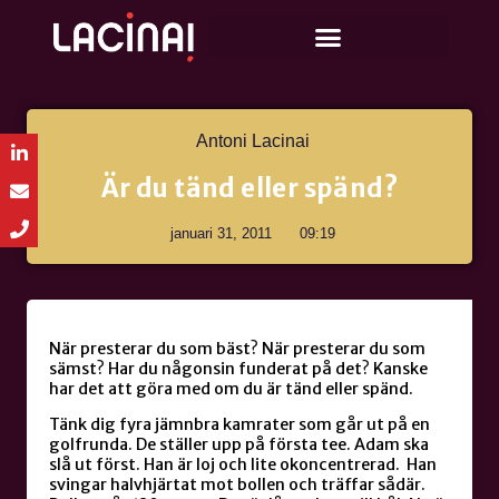
Antoni Lacinai
Är du tänd eller spänd?
januari 31, 2011
09:19
När presterar du som bäst? När presterar du som
sämst? Har du någonsin funderat på det? Kanske
har det att göra med om du är tänd eller spänd.
Tänk dig fyra jämnbra kamrater som går ut på en
golfrunda. De ställer upp på första tee. Adam ska
slå ut först. Han är loj och lite okoncentrerad. Han
svingar halvhjärtat mot bollen och träffar sådär.