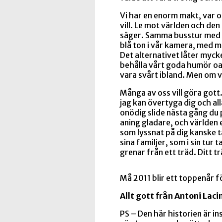
Vi har en enorm makt, var o
vill. Le mot världen och den
säger. Samma busstur med 
blå ton i vår kamera, med m
Det alternativet låter mycket
behålla vårt goda humör oav
vara svårt ibland. Men om v
Många av oss vill göra gott
jag kan övertyga dig och all
onödig slide nästa gång du 
aning gladare, och världen e
som lyssnat på dig kanske t
sina familjer, som i sin tur
grenar från ett träd. Ditt tr
Må 2011 blir ett toppenår fö
Allt gott från Antoni Laci
PS – Den här historien är in