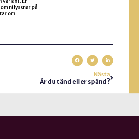
 variant. En
i om ni lyssnar på
atar om
Nästa
Är du tänd eller spänd?