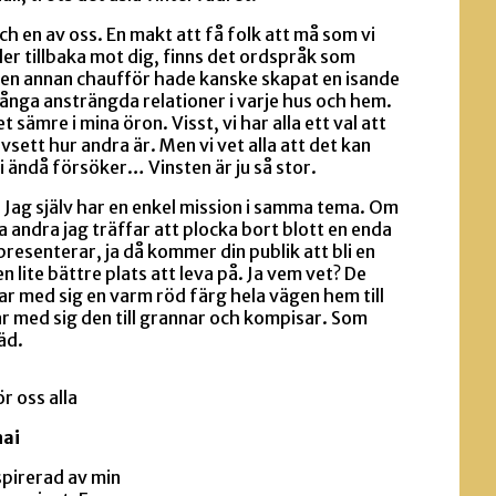
ch en av oss. En makt att få folk att må som vi
 ler tillbaka mot dig, finns det ordspråk som
en annan chaufför hade kanske skapat en isande
ånga ansträngda relationer i varje hus och hem.
 sämre i mina öron. Visst, vi har alla ett val att
sett hur andra är. Men vi vet alla att det kan
i ändå försöker… Vinsten är ju så stor.
. Jag själv har en enkel mission i samma tema. Om
a andra jag träffar att plocka bort blott en enda
presenterar, ja då kommer din publik att bli en
n lite bättre plats att leva på. Ja vem vet? De
ar med sig en varm röd färg hela vägen hem till
 tar med sig den till grannar och kompisar. Som
äd.
r oss alla
nai
spirerad av min