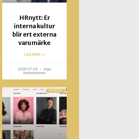
HRnytt: Er
interna kultur
blir ert externa
varumärke
LÄS MER »
2026-07-04
Inga
kommentarer
NYHETER