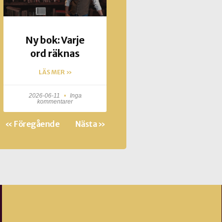
Ny bok: Varje
ord räknas
LÄS MER »
2026-06-11
Inga
kommentarer
« Föregående
Nästa »