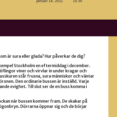
januari 14, 2011
15:35
m är sura eller glada? Hur påverkar de dig?
ill exempel Stockholm en eftermiddag i december.
nöflingor viner och virvlar in under kragar och
usskuren står frusna, sura människor och väntar
öronen. Den ordinarie bussen är inställd.
Varje
ande evighet. Till slut ser de en buss komma i
lockan när bussen kommer fram. De skakar på
ögonbryn. Dörrarna öppnar sig och de börjar