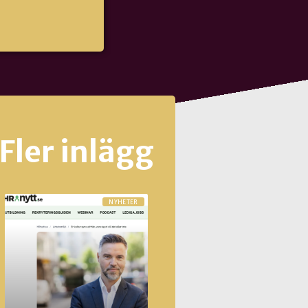
Fler inlägg
NYHETER