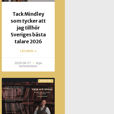
Tack Mindley
som tycker att
jag tillhör
Sveriges bästa
talare 2026
LÄS MER »
2026-06-27
Inga
kommentarer
NYHETER