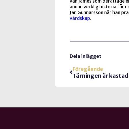
vän James som berättade en
annan verklig historia får n
Jan Gunnarsson när han pr
värdskap
.
Dela inlägget
Föregående
Tärningen är kastad