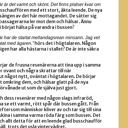
är är det varmt och skönt. Det finns platser kvar om
sschauffören med ett stort, äkta leende. De nya
 sängen av det här mottagandet. De sätter sig
dpassagerarna ler mot dem och hälsar. Ännu
i börjat hälsa på varandra i bussen?
. Där har de startat mellandagsrean minsann. Jag vet
hörs det i högtalaren. Någon
ratat med ägaren.”
en har alla hästarna i stallet? De är inte säkra
jar de frusna resenärerna att tina upp i samma
r ovant och några skrattar till när
t något nytt, oväntat i högtalaren. De börjar
 omkring dem, och hälsar glatt på de nya
örvånade ut som de själva just gjort.
ch dess resenärer med någon slags infraröd,
a se ett varmt, rött spår där bussen gått. Från
eftersom människor kliver av och tar sig till sina
skina i samma varma röda färg som bussen. Det
h allt detta för att en leende glad busschaufför
äll, trots det usla vintervädret.