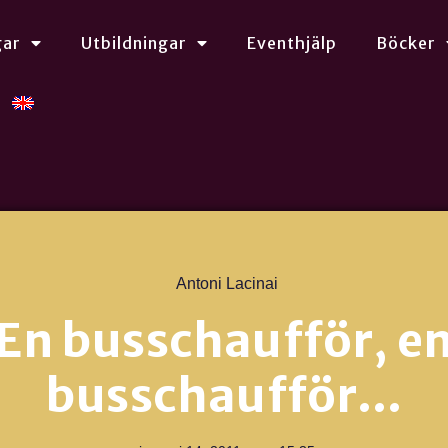
gar
Utbildningar
Eventhjälp
Böcker
Antoni Lacinai
En busschaufför, e
busschaufför…