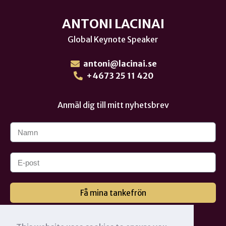
ANTONI LACINAI
Global Keynote Speaker
antoni@lacinai.se
+4673 25 11 420
Anmäl dig till mitt nyhetsbrev
Få mina tankefrön