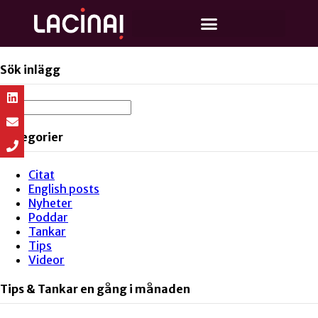
Sök inlägg
Kategorier
Citat
English posts
Nyheter
Poddar
Tankar
Tips
Videor
Tips & Tankar en gång i månaden