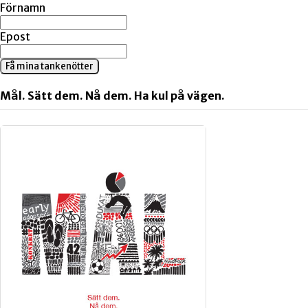
Förnamn
Epost
Få mina tankenötter
Mål. Sätt dem. Nå dem. Ha kul på vägen.