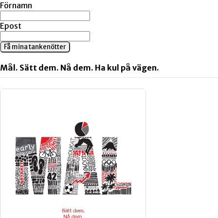
Förnamn
Epost
Få mina tankenötter
Mål. Sätt dem. Nå dem. Ha kul på vägen.