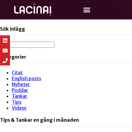
Sök inlägg
Kategorier
Citat
English posts
Nyheter
Poddar
Tankar
Tips
Videor
Tips & Tankar en gång i månaden