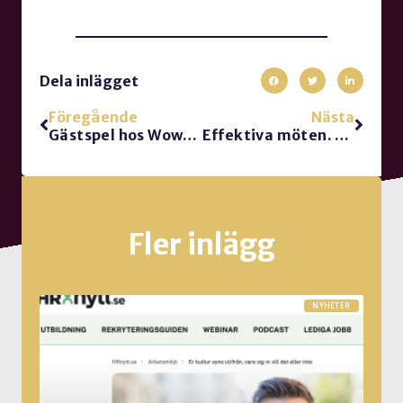
Dela inlägget
Föregående
Nästa
Gästspel hos Wowpodden
Effektiva möten. Den bästa boken för ditt praktiska ledarskap.
Fler inlägg
NYHETER