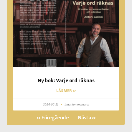
Ny bok: Varje ord räknas
LÄS MER »
2026-06-11
Inga kommentarer
« Föregående
Nästa »