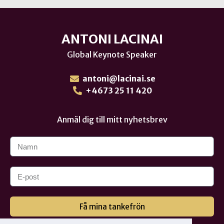
ANTONI LACINAI
Global Keynote Speaker
antoni@lacinai.se
+4673 25 11 420
Anmäl dig till mitt nyhetsbrev
Få mina tankefrön