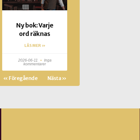
Ny bok: Varje
ord räknas
LÄS MER »
2026-06-11
Inga
kommentarer
« Föregående
Nästa »