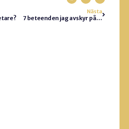
Nästa
etare?
7 beteenden jag avskyr på våra arbetsplatser