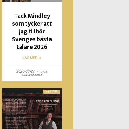
Tack Mindley
som tycker att
jag tillhör
Sveriges bästa
talare 2026
LÄS MER »
2026-06-27
Inga
kommentarer
NYHETER