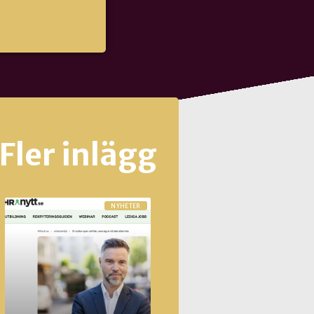
Fler inlägg
NYHETER