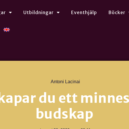
gar
Utbildningar
Eventhjälp
Böcker
Antoni Lacinai
kapar du ett minne
budskap