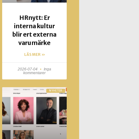
HRnytt: Er
interna kultur
blir ert externa
varumärke
LÄS MER »
2026-07-04
Inga
kommentarer
NYHETER