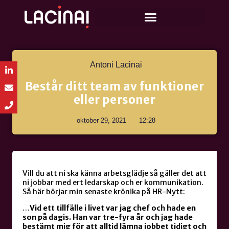
Antoni Lacinai
Består ditt team av funktioner
eller personer
oktober 29, 2021
12:28
Vill du att ni ska känna arbetsglädje så gäller det att
ni jobbar med ert ledarskap och er kommunikation.
Så här börjar min senaste krönika på HR-Nytt:
…
Vid ett tillfälle i livet var jag chef och hade en
son på dagis. Han var tre-fyra år och jag hade
bestämt mig för att alltid lämna jobbet tidigt och