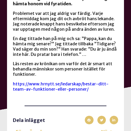
hämta honom vid fyratiden.
Problemet var att jag aldrig var färdig. Varje
eftermiddag kom jag dit och avbröt hans lekande.
Jag noterade knappt hans besvikelse eftersom jag
var upptagen med någon på andra änden av luren.
En dag tittade han på mig och sa: ”Pappa, kan du
hämta mig senare?” Jag tittade tillbaka ”Tidigare?
Vad säger du min son?” Han svarade: ”Du är ju ändå
inte här. Du pratar bara i telefon.” …
Läs resten av krönikan om varför det är smart att
behandla människor som personer istället för
funktioner.
https://www.hrnytt.se/ledarskap/bestar-ditt-
team-av-funktioner-eller-personer/
Dela inlägget