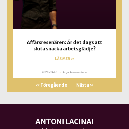
Affärsresenären: Är det dags att
sluta snacka arbetsglädje?
LÄS MER »
2026-03-10
Inga kommentarer
« Föregående
Nästa »
ANTONI LACINAI