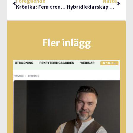
Föregående
Nästa
Krönika: Fem trender för hybridarbetsplatsen
Hybridledarskap = virtuellt ledarskap!
Fler inlägg
NYHETER