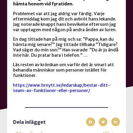
hämta honom vid fyratiden.
Problemet var att jag aldrig var färdig. Varje
eftermiddag kom jag dit och avbröt hans lekande.
Jag noterade knappt hans besvikelse eftersom jag
var upptagen med någon på andra änden av luren.
En dag tittade han på mig och sa: ”Pappa, kan du
hämta mig senare?” Jag tittade tillbaka ”Tidigare?
Vad säger du min son?” Han svarade: ”Du är ju ändå
inte här. Du pratar bara i telefon.” …
Läs resten av krönikan om varför det är smart att
behandla människor som personer istället för
funktioner.
https://www.hrnytt.se/ledarskap/bestar-ditt-
team-av-funktioner-eller-personer/
Dela inlägget