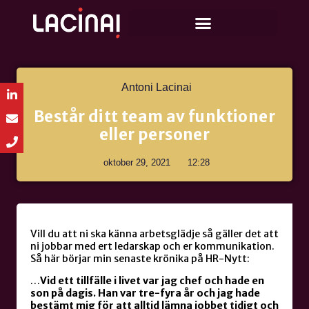
Antoni Lacinai
Består ditt team av funktioner
eller personer
oktober 29, 2021
12:28
Vill du att ni ska känna arbetsglädje så gäller det att
ni jobbar med ert ledarskap och er kommunikation.
Så här börjar min senaste krönika på HR-Nytt:
…
Vid ett tillfälle i livet var jag chef och hade en
son på dagis. Han var tre-fyra år och jag hade
bestämt mig för att alltid lämna jobbet tidigt och