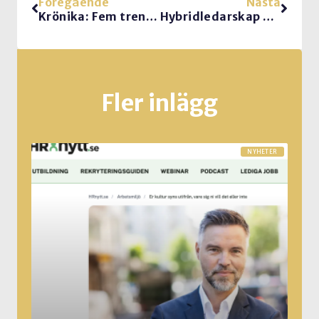
Föregående
Nästa
Krönika: Fem trender för hybridarbetsplatsen
Hybridledarskap = virtuellt ledarskap!
Fler inlägg
NYHETER