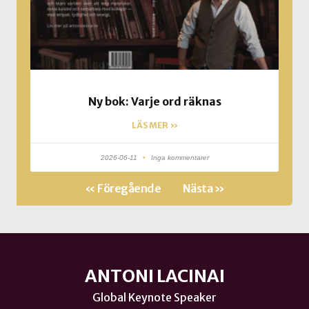
Ny bok: Varje ord räknas
LÄS MER »
2026-06-11
Inga kommentarer
« Föregående
Nästa »
ANTONI LACINAI
Global Keynote Speaker