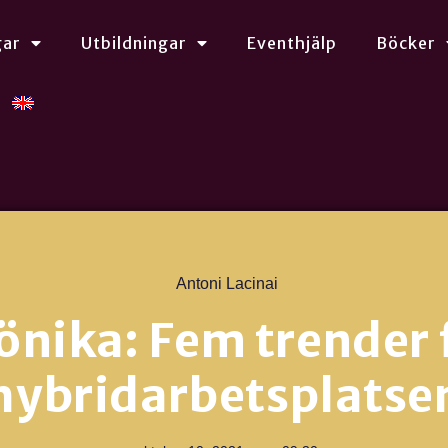
gar
Utbildningar
Eventhjälp
Böcker
Antoni Lacinai
önika: Fem trender 
hybridarbetsplatse