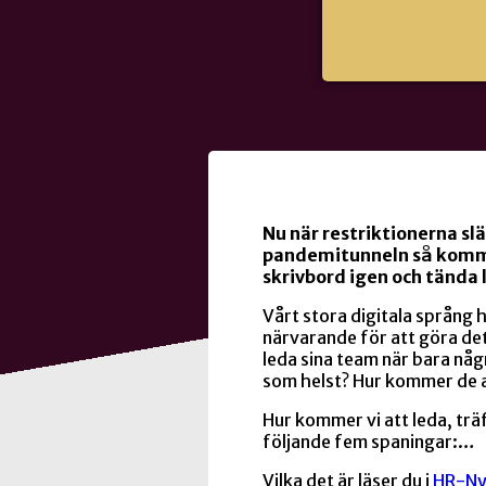
Nu när restriktionerna släp
pandemitunneln så komme
skrivbord igen och tända l
Vårt stora digitala språng h
närvarande för att göra de
leda sina team när bara någ
som helst? Hur kommer de a
Hur kommer vi att leda, tr
följande fem spaningar:…
Vilka det är läser du i
HR-Ny