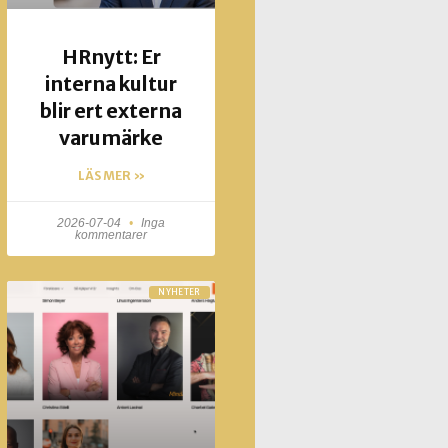
HRnytt: Er
interna kultur
blir ert externa
varumärke
LÄS MER »
2026-07-04
Inga
kommentarer
NYHETER