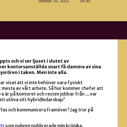
oktober 10, 2021
09:30
pts och vi ser ljuset i slutet av
r kontorsanställda snart få damma av sina
ysrören i taken. Men inte alla.
ar visat att vi inte behöver vara fysiskt
t mesta av vårt arbete. Så hur kommer chefer att
ra är på kontoret och resten jobbar från …var
tt utöva sitt hybridledarskap?
äffas och kommunicera framöver? Jag tror på
tt
som nyligen publicerade min krönika.