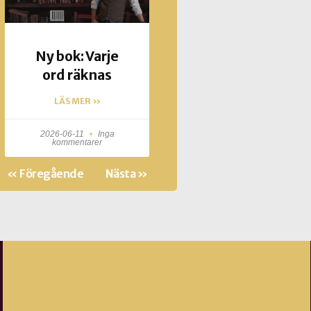
Ny bok: Varje
ord räknas
LÄS MER »
2026-06-11
Inga
kommentarer
« Föregående
Nästa »