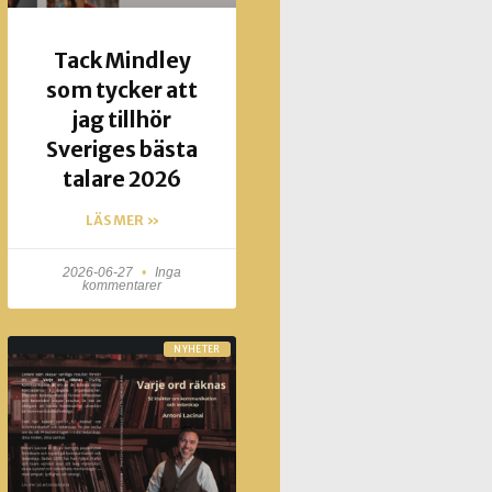
Tack Mindley
som tycker att
jag tillhör
Sveriges bästa
talare 2026
LÄS MER »
2026-06-27
Inga
kommentarer
NYHETER