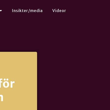
Insikter/media
Videor
för
n