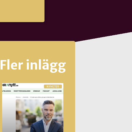
Fler inlägg
NYHETER