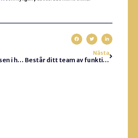
Nästa
Vad fick du ut av kursen i hybridledarskap?
Består ditt team av funktioner eller personer