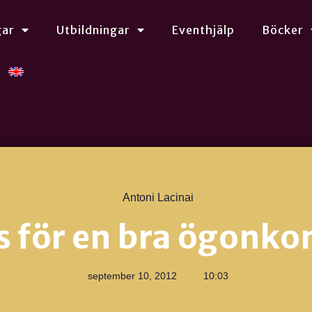
gar
Utbildningar
Eventhjälp
Böcker
Antoni Lacinai
ps för en bra ögonko
september 10, 2012
10:03