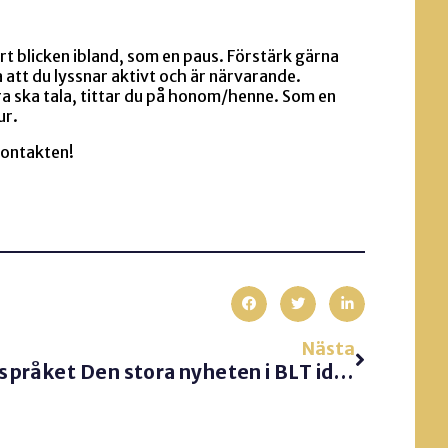
rt blicken ibland, som en paus. Förstärk gärna
a att du lyssnar aktivt och är närvarande.
dra ska tala, tittar du på honom/henne. Som en
ur.
kontakten!
Nästa
språket
Den stora nyheten i BLT idag…