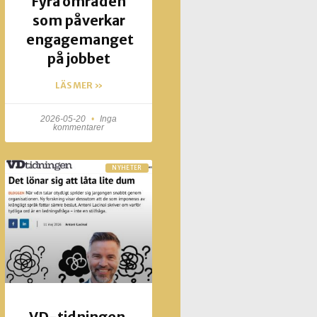
Fyra områden
som påverkar
engagemanget
på jobbet
LÄS MER »
2026-05-20
Inga
kommentarer
NYHETER