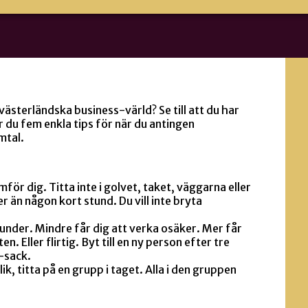
 västerländska business-värld? Se till att du har
 du fem enkla tips för när du antingen
mtal.
för dig. Titta inte i golvet, taket, väggarna eller
 än någon kort stund. Du vill inte bryta
ekunder. Mindre får dig att verka osäker. Mer får
en. Eller flirtig. Byt till en ny person efter tre
-sack.
k, titta på en grupp i taget. Alla i den gruppen