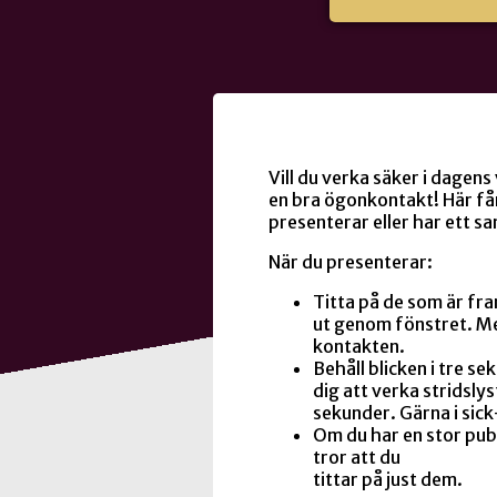
Vill du verka säker i dagens
en bra ögonkontakt! Här får
presenterar eller har ett sa
När du presenterar:
Titta på de som är fram
ut genom fönstret. Mer
kontakten.
Behåll blicken i tre s
dig att verka stridslyst
sekunder. Gärna i sick
Om du har en stor publi
tror att du
tittar på just dem.