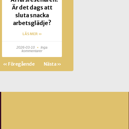
Är det dags att
sluta snacka
arbetsglädje?
LÄS MER »
2026-03-10
Inga
kommentarer
« Föregående
Nästa »