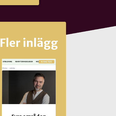
Fler inlägg
NYHETER