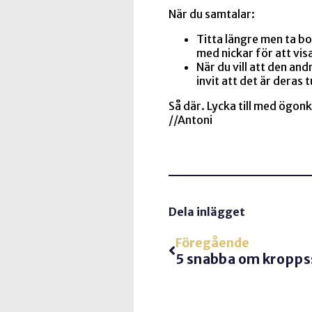
När du samtalar:
Titta längre men ta bo
med nickar för att vis
När du vill att den an
invit att det är deras t
Så där. Lycka till med ögon
//Antoni
Dela inlägget
Föregående
5 snabba om kropps