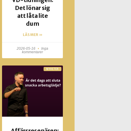
VD-tidningen.
Det lönar sig
att låta lite
dum
LÄS MER »
2026-05-16
Inga
kommentarer
NYHETER
Affärsresenären: