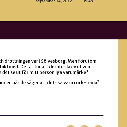
september 14, 2012
09:48
ch drottningen var i Sölvesborg. Men förutom
bild med. Det är tur att de inte skrev ut vem
le det se ut för mitt personliga varumärke?
unden när de säger att det ska vara rock-tema?