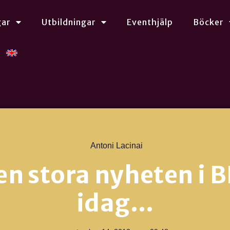
gar
Utbildningar
Eventhjälp
Böcker
Antoni Lacinai
en stora nyheten i B
idag…