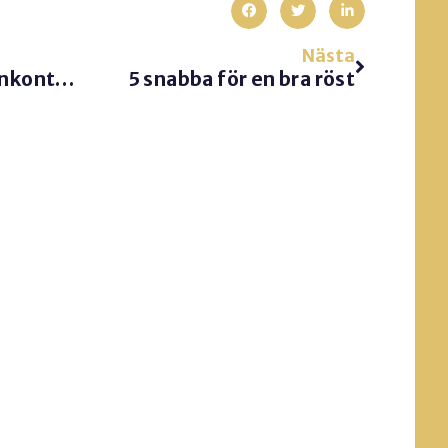
Nästa
5 tips för en bra ögonkontakt
5 snabba för en bra röst