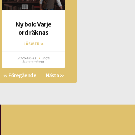
Ny bok: Varje
ord räknas
LÄS MER »
2026-06-11
Inga
kommentarer
« Föregående
Nästa »