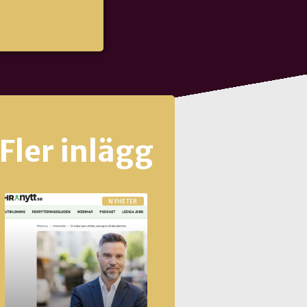
Fler inlägg
NYHETER