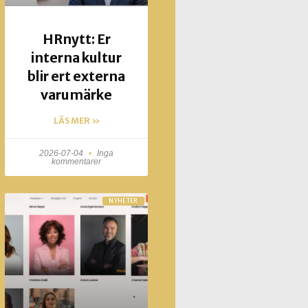
HRnytt: Er
interna kultur
blir ert externa
varumärke
LÄS MER »
2026-07-04
Inga
kommentarer
NYHETER