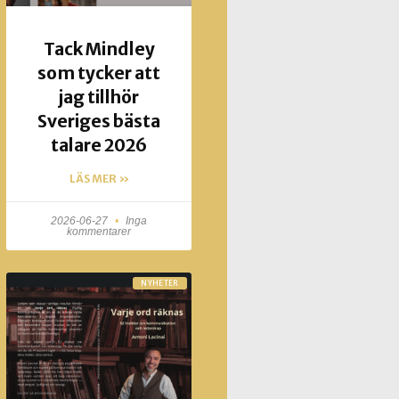
Tack Mindley
som tycker att
jag tillhör
Sveriges bästa
talare 2026
LÄS MER »
2026-06-27
Inga
kommentarer
NYHETER