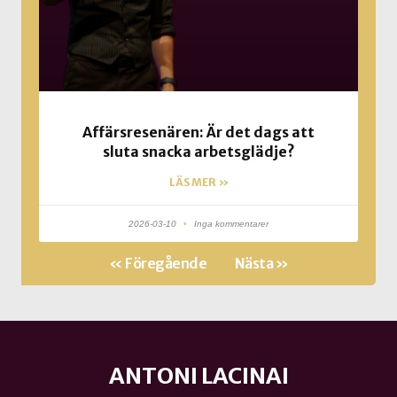
Affärsresenären: Är det dags att
sluta snacka arbetsglädje?
LÄS MER »
2026-03-10
Inga kommentarer
« Föregående
Nästa »
ANTONI LACINAI