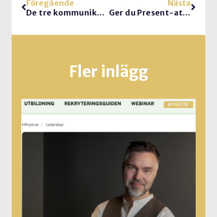
Föregående
Nästa
De tre kommunikativa superkrafterna
Ger du Present-ationer?
Fler inlägg
NYHETER