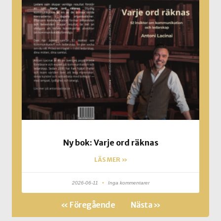
Ny bok: Varje ord räknas
LÄS MER »
2026-06-11
Inga kommentarer
« Föregående
Nästa »