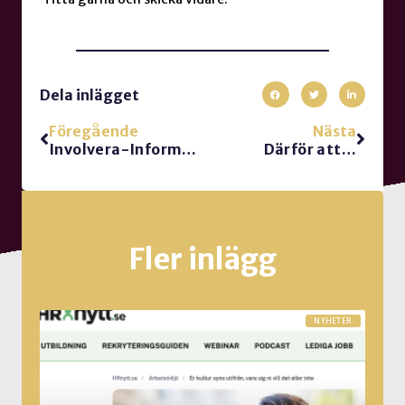
Dela inlägget
Föregående
Nästa
Involvera-Informera-Implementera
Därför att…
Fler inlägg
NYHETER