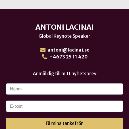
ANTONI LACINAI
Global Keynote Speaker
antoni@lacinai.se
+4673 25 11 420
Anmäl dig till mitt nyhetsbrev
Få mina tankefrön