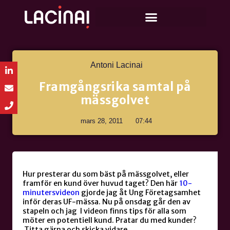
Antoni Lacinai
Framgångsrika samtal på
mässgolvet
mars 28, 2011
07:44
Hur presterar du som bäst på mässgolvet, eller
framför en kund över huvud taget? Den här
10-
minutersvideon
gjorde jag åt Ung Företagsamhet
inför deras UF-mässa. Nu på onsdag går den av
stapeln och jag I videon finns tips för alla som
möter en potentiell kund. Pratar du med kunder?
Titta gärna och skicka vidare.