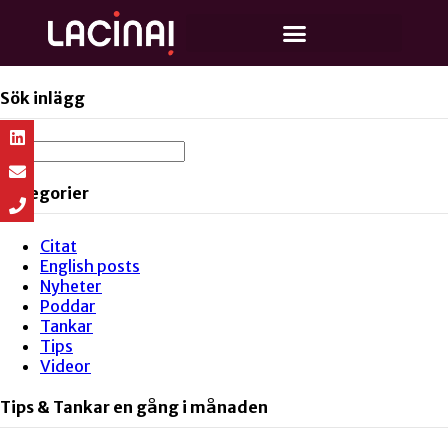
Sök inlägg
Kategorier
Citat
English posts
Nyheter
Poddar
Tankar
Tips
Videor
Tips & Tankar en gång i månaden