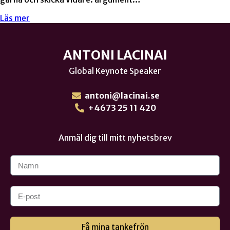
Läs mer
ANTONI LACINAI
Global Keynote Speaker
antoni@lacinai.se
+4673 25 11 420
Anmäl dig till mitt nyhetsbrev
Få mina tankefrön