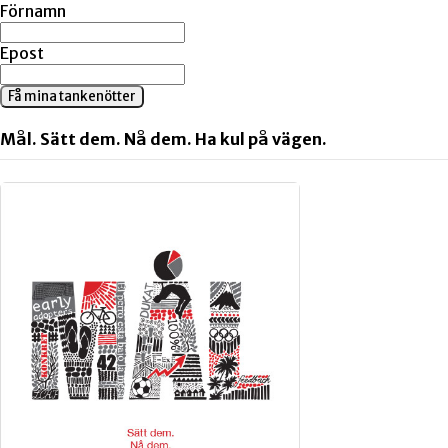
Förnamn
Epost
Få mina tankenötter
Mål. Sätt dem. Nå dem. Ha kul på vägen.