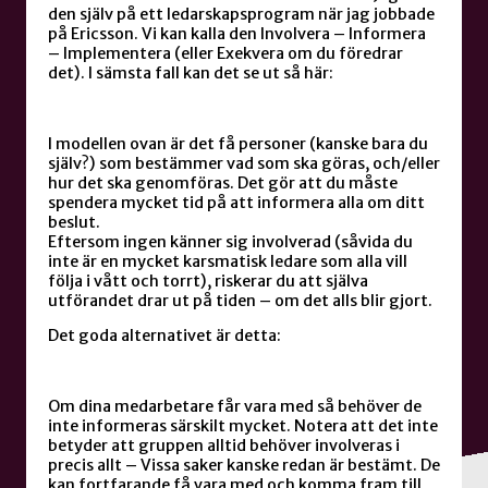
den själv på ett ledarskapsprogram när jag jobbade
på Ericsson. Vi kan kalla den Involvera – Informera
– Implementera (eller Exekvera om du föredrar
det). I sämsta fall kan det se ut så här:
I modellen ovan är det få personer (kanske bara du
själv?) som bestämmer vad som ska göras, och/eller
hur det ska genomföras. Det gör att du måste
spendera mycket tid på att informera alla om ditt
beslut.
Eftersom ingen känner sig involverad (såvida du
inte är en mycket karsmatisk ledare som alla vill
följa i vått och torrt), riskerar du att själva
utförandet drar ut på tiden – om det alls blir gjort.
Det goda alternativet är detta:
Om dina medarbetare får vara med så behöver de
inte informeras särskilt mycket. Notera att det inte
betyder att gruppen alltid behöver involveras i
precis allt – Vissa saker kanske redan är bestämt. De
kan fortfarande få vara med och komma fram till