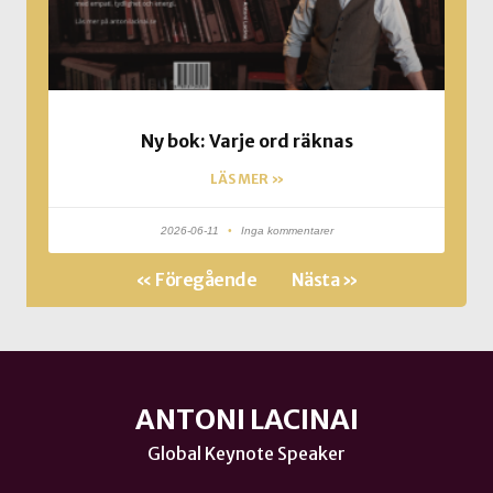
Ny bok: Varje ord räknas
LÄS MER »
2026-06-11
Inga kommentarer
« Föregående
Nästa »
ANTONI LACINAI
Global Keynote Speaker