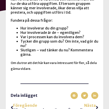
de ska utföra uppgiften. Eftersom gruppen
hur
känner sig mer involverade, ökar deras vilja att
prestera, och uppgiften utförs i tid.
Fundera på dessa frågor:
Hur involverar du din grupp?
Hur involverade är de – egentligen?
Var i processen kan du involvera dem?
Tycker din grupp som du? Om inte, vad gör du
nu?
Slutligen – vad tänker du nu? Kommentera
gärna.
Om du tror att det här kan vara intressant för fler, så dela
gärna vidare.
Dela inlägget
Föregående
Nästa