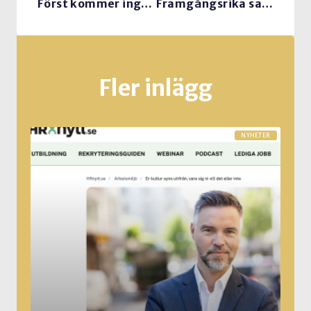
Först kommer inget…
Framgångsrika samtal på mässgolvet
Fler inlägg
NYHETER