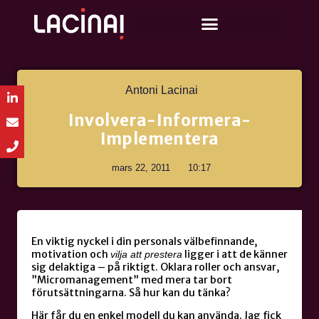
Antoni Lacinai
Involvera-Informera-
Implementera
mars 22, 2011
10:17
En viktig nyckel i din personals välbefinnande,
motivation och
ligger i att de känner
vilja att prestera
sig delaktiga – på riktigt. Oklara roller och ansvar,
”Micromanagement” med mera tar bort
förutsättningarna. Så hur kan du tänka?
Här får du en enkel modell du kan använda. Jag fick