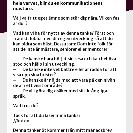
hela varvet, blir du en kommunikationens
mästare.
Välj valfritt eget ämne som står dig nära. Vilken fas
är du i?
Vad kan vi ha för nytta av denna tanke? Först och
främst: Jobba med din egen utveckling så att du
kan bidra som bäst. Dessutom: Döm inte folk för
att de inte är mästare, seniorer eller mentorer.
– De kanske bara börjat sin resa och kan behöva
stöd och hjälp i sin utveckling.
– De kanske inte vet bättre eller är rädda för att
visa upp sina brister?
– De kanske är nöjda med att vara på den nivån
de är i ett visst område?
– De vill göra dig osäker med sitt krångliga
språk.
Vad tror du?
Tack för att du läser mina tankar!
//Antoni
Denna tankenöt kommer från mitt månadsbrev