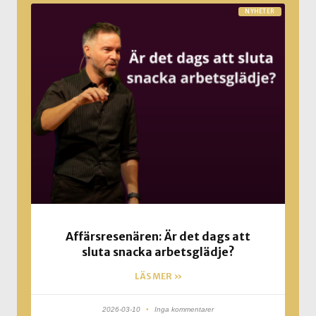
NYHETER
Affärsresenären: Är det dags att
sluta snacka arbetsglädje?
LÄS MER »
2026-03-10
Inga kommentarer