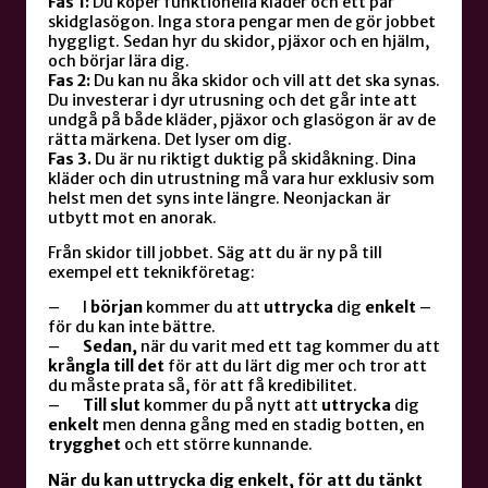
Fas 1:
Du köper funktionella kläder och ett par
skidglasögon. Inga stora pengar men de gör jobbet
hyggligt. Sedan hyr du skidor, pjäxor och en hjälm,
och börjar lära dig.
Fas 2:
Du kan nu åka skidor och vill att det ska synas.
Du investerar i dyr utrusning och det går inte att
undgå på både kläder, pjäxor och glasögon är av de
rätta märkena. Det lyser om dig.
Fas 3.
Du är nu riktigt duktig på skidåkning. Dina
kläder och din utrustning må vara hur exklusiv som
helst men det syns inte längre. Neonjackan är
utbytt mot en anorak.
Från skidor till jobbet. Säg att du är ny på till
exempel ett teknikföretag:
– I
början
kommer du att
uttrycka
dig
enkelt
–
för du kan inte bättre.
–
Sedan,
när du varit med ett tag kommer du att
krångla
till
det
för att du lärt dig mer och tror att
du måste prata så, för att få kredibilitet.
–
Till
slut
kommer du på nytt att
uttrycka
dig
enkelt
men denna gång med en stadig botten, en
trygghet
och ett större kunnande.
När du kan uttrycka dig enkelt, för att du tänkt