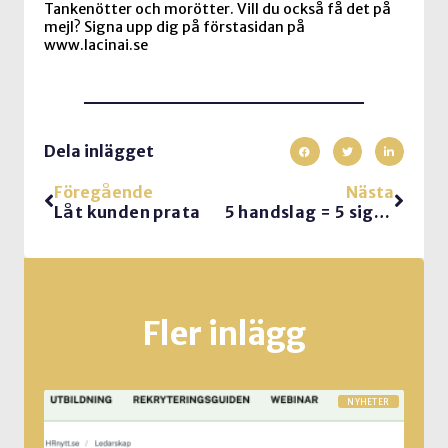
Tankenötter och morötter. Vill du också få det på
mejl? Signa upp dig på förstasidan på
www.lacinai.se
Dela inlägget
Föregående
Nästa
Låt kunden prata
5 handslag = 5 signaler för ditt kroppsspråk
Fler inlägg
NYHETER