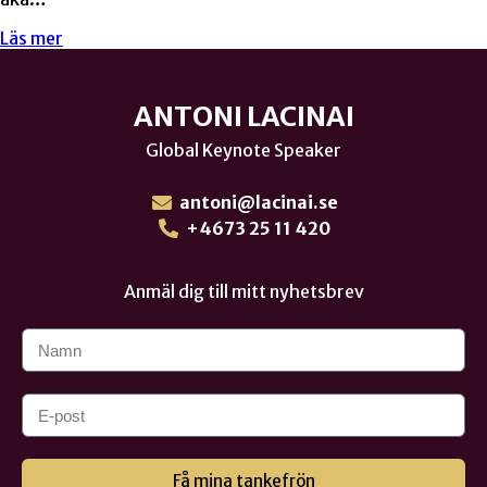
Läs mer
ANTONI LACINAI
Global Keynote Speaker
antoni@lacinai.se
+4673 25 11 420
Anmäl dig till mitt nyhetsbrev
Få mina tankefrön