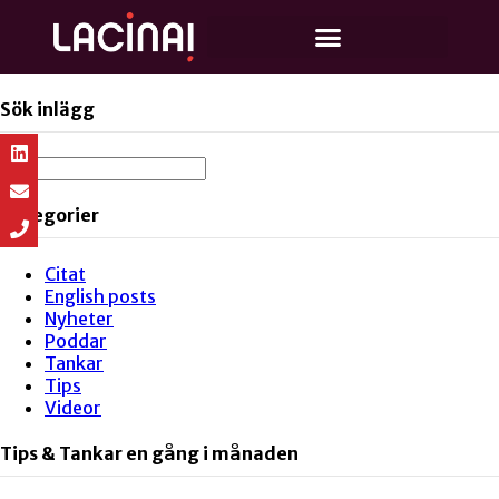
Sök inlägg
Kategorier
Citat
English posts
Nyheter
Poddar
Tankar
Tips
Videor
Tips & Tankar en gång i månaden