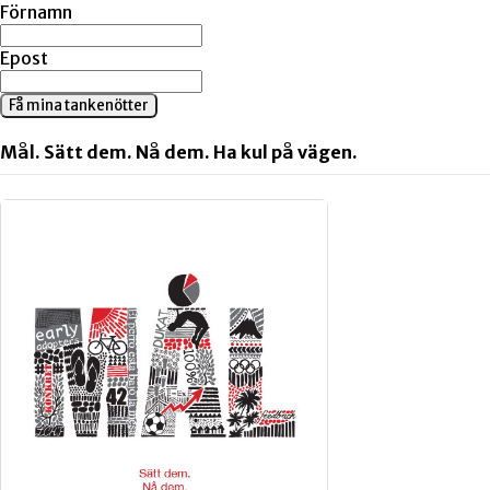
Förnamn
Epost
Få mina tankenötter
Mål. Sätt dem. Nå dem. Ha kul på vägen.