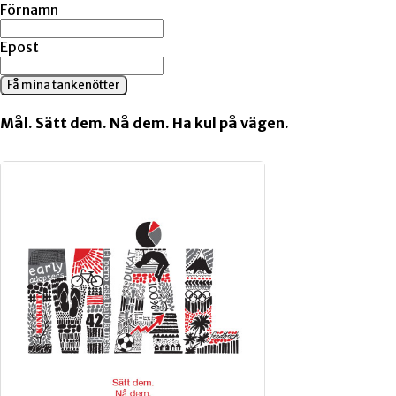
Förnamn
Epost
Få mina tankenötter
Mål. Sätt dem. Nå dem. Ha kul på vägen.