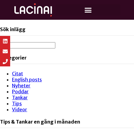
Sök inlägg
Kategorier
Citat
English posts
Nyheter
Poddar
Tankar
Tips
Videor
Tips & Tankar en gång i månaden