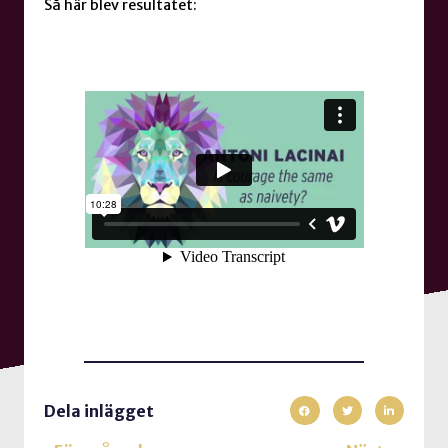
Så här blev resultatet:
Dela inlägget