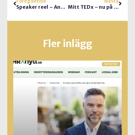
Föregående
Nästa
Speaker reel – Antoni, föreläsare
Mitt TEDx – nu på ted.com
Fler inlägg
NYHETER