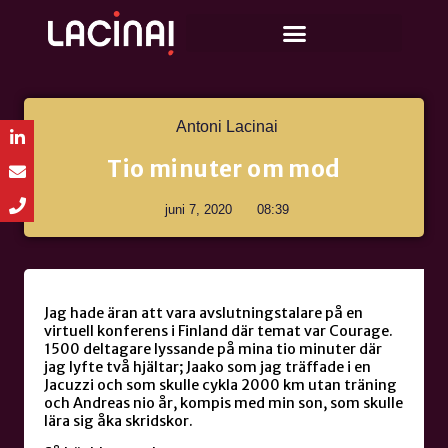
Antoni Lacinai
Tio minuter om mod
juni 7, 2020
08:39
Jag hade äran att vara avslutningstalare på en
virtuell konferens i Finland där temat var Courage.
1500 deltagare lyssande på mina tio minuter där
jag lyfte två hjältar; Jaako som jag träffade i en
Jacuzzi och som skulle cykla 2000 km utan träning
och Andreas nio år, kompis med min son, som skulle
lära sig åka skridskor.