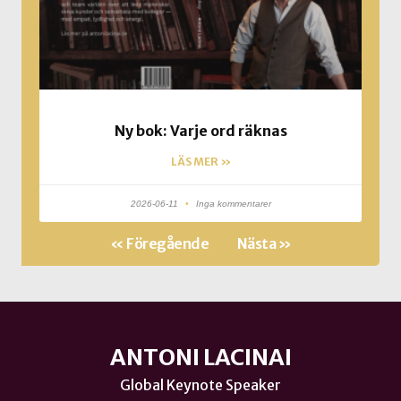
Ny bok: Varje ord räknas
LÄS MER »
2026-06-11
Inga kommentarer
« Föregående
Nästa »
ANTONI LACINAI
Global Keynote Speaker