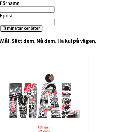
Förnamn
Epost
Få mina tankenötter
Mål. Sätt dem. Nå dem. Ha kul på vägen.