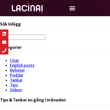
Sök inlägg
Kategorier
Citat
English posts
Nyheter
Poddar
Tankar
Tips
Videor
Tips & Tankar en gång i månaden