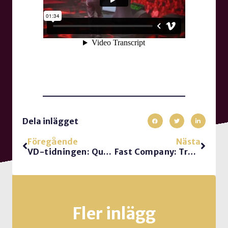
Dela inlägget
Föregående
Nästa
VD-tidningen: Quiet Cutting kan kosta mer än du tror
Fast Company: Transparency vs Clarity. När ledarskapet blandar ihop dem.
Fler inlägg