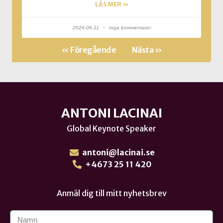
LÄS MER »
2026-06-11
Inga kommentarer
« Föregående
Nästa »
ANTONI LACINAI
Global Keynote Speaker
antoni@lacinai.se
+4673 25 11 420
Anmäl dig till mitt nyhetsbrev