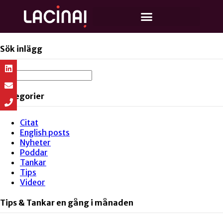
Sök inlägg
Kategorier
Citat
English posts
Nyheter
Poddar
Tankar
Tips
Videor
Tips & Tankar en gång i månaden