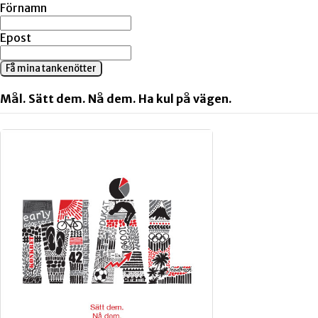
Förnamn
Epost
Få mina tankenötter
Mål. Sätt dem. Nå dem. Ha kul på vägen.