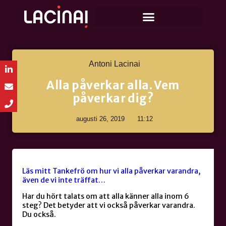
Antoni Lacinai
Alla påverkar alla. Vem
påverkar dig?
augusti 26, 2019
11:12
Läs mitt Tankefrö om hur vi alla påverkar varandra,
även de vi inte träffat…
Har du hört talats om att alla känner alla inom 6
steg? Det betyder att vi också påverkar varandra.
Du också.