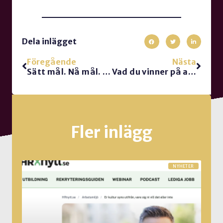
Dela inlägget
Föregående
Nästa
Sätt mål. Nå mål. Ha kul på vägen
Vad du vinner på att berätta om dina mål
Fler inlägg
NYHETER