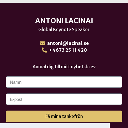
ANTONI LACINAI
Global Keynote Speaker
antoni@lacinai.se
+4673 25 11 420
Anmäl dig till mitt nyhetsbrev
Få mina tankefrön