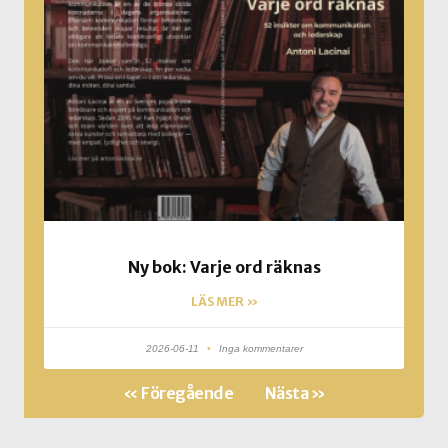
Ny bok: Varje ord räknas
LÄS MER »
2026-06-11
Inga kommentarer
« Föregående
Nästa »