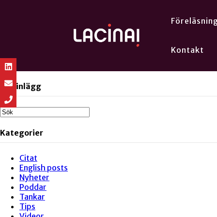
Föreläsnin
Kontakt
Sök inlägg
Kategorier
Citat
English posts
Nyheter
Poddar
Tankar
Tips
Videor