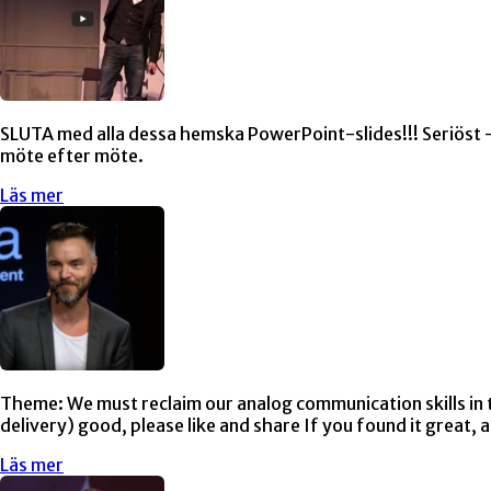
SLUTA med alla dessa hemska PowerPoint-slides!!! Seriöst – sl
möte efter möte.
Läs mer
Theme: We must reclaim our analog communication skills in
delivery) good, please like and share If you found it great
Läs mer