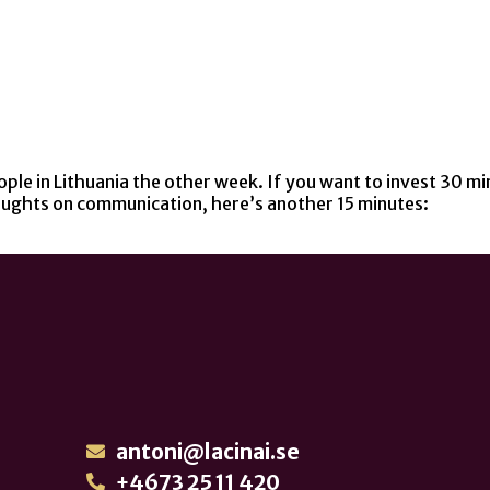
ple in Lithuania the other week. If you want to invest 30 min
oughts on communication, here’s another 15 minutes:
antoni@lacinai.se
+4673 25 11 420