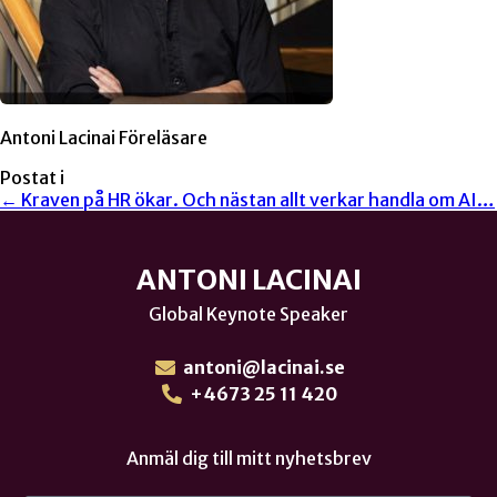
Antoni Lacinai Föreläsare
Postat i
← Kraven på HR ökar. Och nästan allt verkar handla om AI…
ANTONI LACINAI
Global Keynote Speaker
antoni@lacinai.se
+4673 25 11 420
Anmäl dig till mitt nyhetsbrev