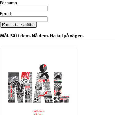
Förnamn
Epost
Få mina tankenötter
Mål. Sätt dem. Nå dem. Ha kul på vägen.