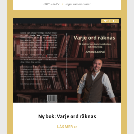
2026-06-27
Inga kommentarer
NYHETER
Ny bok: Varje ord räknas
LÄS MER »