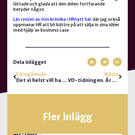
lättade och glada att den delen fortfarande
betyder något.
Läs resten av min krönika i HRnytt här
där jag också
uppmanar HR att bli bättre på att sälja in sina idéer
med hjälp av business case.
Dela inlägget
Föregående
Nästa
Det vi helst vill ha hos en ledare
VD-tidningen. Är du närsynt eller vidsynt?
Fler inlägg