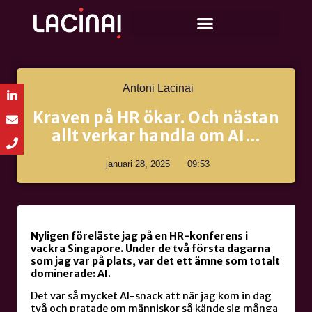
Antoni Lacinai
Kraven på HR ökar. Och nästan
allt verkar handla om AI…
januari 28, 2025
09:53
Nyligen föreläste jag på en HR-konferens i
vackra Singapore. Under de två första dagarna
som jag var på plats, var det ett ämne som totalt
dominerade: AI.
Det var så mycket AI-snack att när jag kom in dag
två och pratade om människor så kände sig många