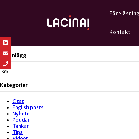
Föreläsnin
Kontakt
Sök inlägg
Kategorier
Citat
English posts
Nyheter
Poddar
Tankar
Tips
Videor