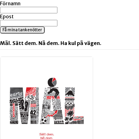
Förnamn
Epost
Få mina tankenötter
Mål. Sätt dem. Nå dem. Ha kul på vägen.