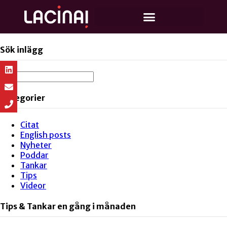
Sök inlägg
Kategorier
Citat
English posts
Nyheter
Poddar
Tankar
Tips
Videor
Tips & Tankar en gång i månaden