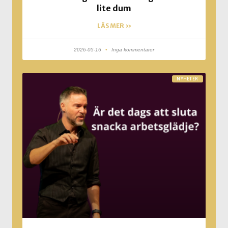
lite dum
LÄS MER »
2026-05-16
Inga kommentarer
NYHETER