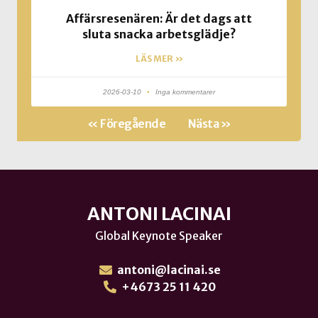
Affärsresenären: Är det dags att
sluta snacka arbetsglädje?
LÄS MER »
2026-03-10
Inga kommentarer
« Föregående
Nästa »
ANTONI LACINAI
Global Keynote Speaker
antoni@lacinai.se
+4673 25 11 420