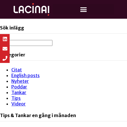
Sök inlägg
Kategorier
Citat
English posts
Nyheter
Poddar
Tankar
Tips
Videor
Tips & Tankar en gång i månaden