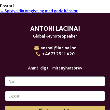
Postat i
← Spraya din omgivning med goda känslor
ANTONI LACINAI
Global Keynote Speaker
antoni@lacinai.se
+4673 25 11 420
Anmäl dig till mitt nyhetsbrev