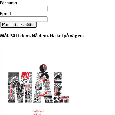
Förnamn
Epost
Få mina tankenötter
Mål. Sätt dem. Nå dem. Ha kul på vägen.