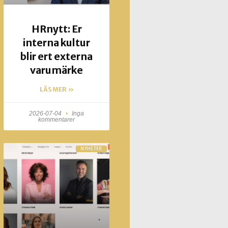
HRnytt: Er
interna kultur
blir ert externa
varumärke
LÄS MER »
2026-07-04
Inga
kommentarer
NYHETER