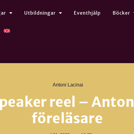
gar
Utbildningar
Eventhjälp
Böcker
Antoni Lacinai
peaker reel – Anton
föreläsare