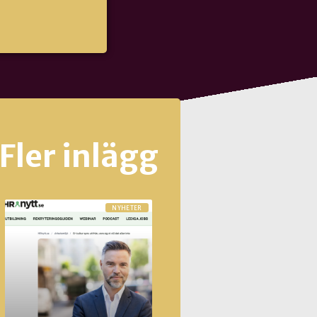
Fler inlägg
NYHETER