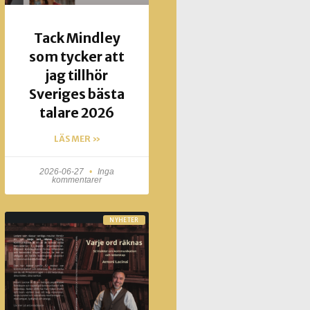
Tack Mindley
som tycker att
jag tillhör
Sveriges bästa
talare 2026
LÄS MER »
2026-06-27
Inga
kommentarer
NYHETER