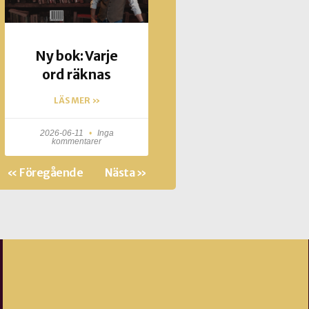
Ny bok: Varje
ord räknas
LÄS MER »
2026-06-11
Inga
kommentarer
« Föregående
Nästa »