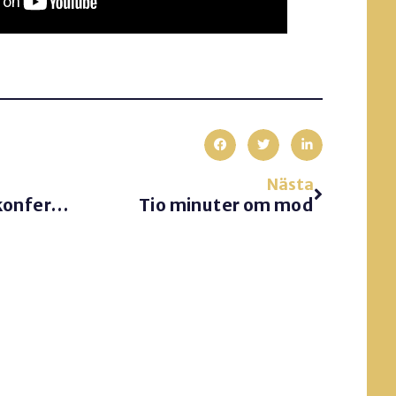
Nästa
Virtuella möten på konferensanläggningar? Inte ofta…
Tio minuter om mod