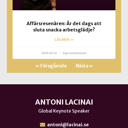
Affärsresenären: Är det dags att
sluta snacka arbetsglädje?
LÄS MER »
2026-03-10
Inga kommentarer
« Föregående
Nästa »
ANTONI LACINAI
Global Keynote Speaker
antoni@lacinai.se