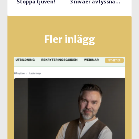
Stoppa tjuven!
3 nivåer av lyssnande
Fler inlägg
NYHETER