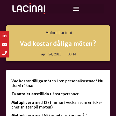
Antoni Lacinai
Vad kostar dåliga möten?
april 24, 2015
08:14
Vad kostar dåliga möten i ren personalkostnad? Nu
ska vi räkna:
Ta
antalet
anställda
tjänstepersoner
Multiplicera
med
12
(timmar i veckan som en icke-
chef snittar på möten)
Multiplicera
med
45
(arbetsveckor per år)