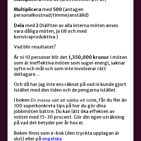
Multiplicera
med
500
(antagen
personalkostnad/timme/anställd)
Dela
med
2
(hälften av alla interna möten anses
vara dåliga möten, ja till och med
konstraproduktiva.)
Vad blir resultatet?
Är ni 10 personer blir det
1,350,000
kronor
i möten
som är ineffektiva möten som suger energi, saknar
syfte och mål och som inte involverar rätt
deltagare…
Och då har jag inte ens räknat på vad ni kunde gjort
istället med den tiden och de pengarna istället.
I boken
e, får du fler än
En massa sätt att sabba ett möt
100 superkonkreta tips på hur du gör dina
jobbmöten bättre. Du kan lätt öka effekten av
mötet med 15-30 procent. Gör din egen uträkning
på vad det betyder per år hos er.
Boken finns som e-bok (den tryckta upplagan är
slut) eller på
engelska