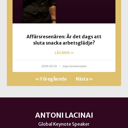
Affärsresenären: Är det dags att
sluta snacka arbetsglädje?
LÄS MER »
2026-03-10
Inga kommentarer
« Föregående
Nästa »
ANTONI LACINAI
Global Keynote Speaker