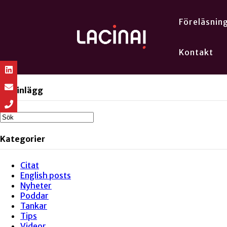
Föreläsnin
Kontakt
Sök inlägg
Kategorier
Citat
English posts
Nyheter
Poddar
Tankar
Tips
Videor