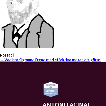
Postat i
← Vad har Sigmund Freud med effektiva möten att göra?
ANTONI LACINAI