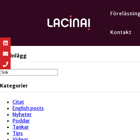
Föreläsnin
Kontakt
Sök inlägg
Kategorier
Citat
English posts
Nyheter
Poddar
Tankar
Tips
Videor