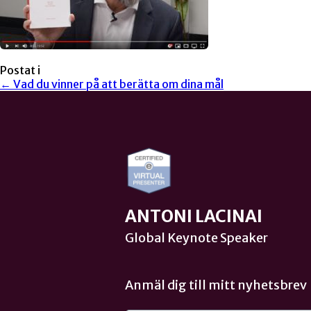
Postat i
← Vad du vinner på att berätta om dina mål
ANTONI LACINAI
Global Keynote Speaker
Anmäl dig till mitt nyhetsbrev