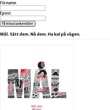
Förnamn
Epost
Få mina tankenötter
Mål. Sätt dem. Nå dem. Ha kul på vägen.