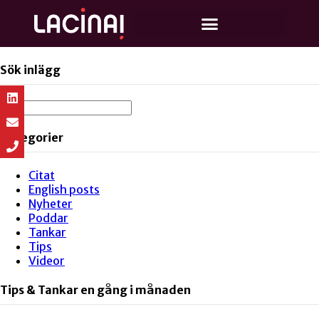
Sök inlägg
Kategorier
Citat
English posts
Nyheter
Poddar
Tankar
Tips
Videor
Tips & Tankar en gång i månaden