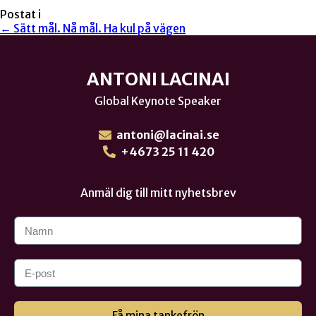
Postat i
← Sätt mål. Nå mål. Ha kul på vägen
ANTONI LACINAI
Global Keynote Speaker
antoni@lacinai.se
+4673 25 11 420
Anmäl dig till mitt nyhetsbrev
Få mina tankefrön