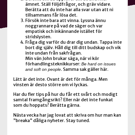
ämnet. Ställ följdfrågor, och gräv vidare.
Berätta att du inte har alla svar utan att ni
tillsammans får lösa det.
Försök inte bara att vinna. Lyssna ännu
noggrannare på vad de säger och var
empatisk och inkännande istället för
stridslysten.
Fråga dig varför du drar dig undan. Tappa inte
bort dig själv. Håll dig till ditt budskap och vik
inte undan från sakfrågan.
Min vän John brukar säga, när vi kör
förhandlingsteknikkurser:
Be hard on issues
. Samma sak gäller här.
and soft on people
Lätt är det inte. Ovant är det för många. Men
vinsten är desto större om vi lyckas.
Har du fler tips på hur du får ett svårt och modigt
samtal framgångsrikt? Eller när det inte funkat
som du hoppats? Berätta gärna.
Nästa vecka har jag lovat att skriva om hur man kan
”breaka” dåliga nyheter. Stay tuned.