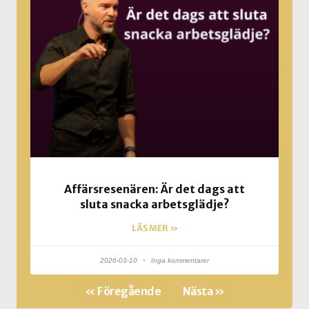
Affärsresenären: Är det dags att
sluta snacka arbetsglädje?
LÄS MER »
2026-03-10
Inga kommentarer
« Föregående
Nästa »