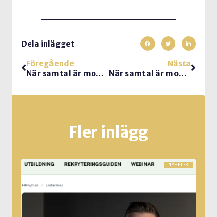
Dela inlägget
Föregående
Nästa
När samtal är modiga. Del 1
När samtal är modiga del 3
Fler inlägg
NYHETER