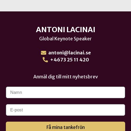
ANTONI LACINAI
Global Keynote Speaker
antoni@lacinai.se
+4673 25 11 420
Anmäl dig till mitt nyhetsbrev
Få mina tankefrön