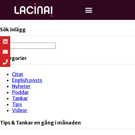
Sök inlägg
Kategorier
Citat
English posts
Nyheter
Poddar
Tankar
Tips
Videor
Tips & Tankar en gång i månaden