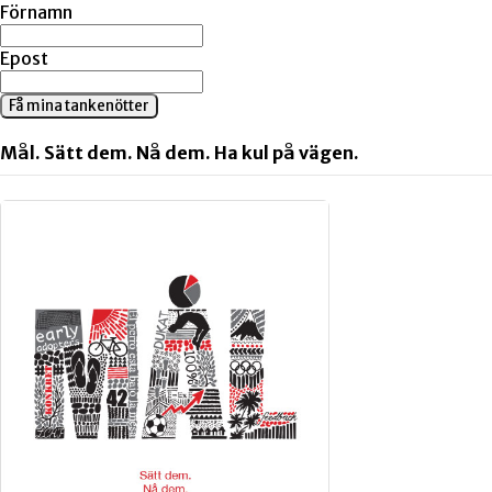
Förnamn
Epost
Få mina tankenötter
Mål. Sätt dem. Nå dem. Ha kul på vägen.