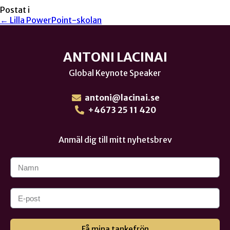
Postat i
← Lilla PowerPoint-skolan
ANTONI LACINAI
Global Keynote Speaker
antoni@lacinai.se
+4673 25 11 420
Anmäl dig till mitt nyhetsbrev
Få mina tankefrön