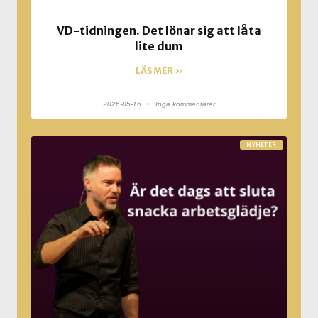
VD-tidningen. Det lönar sig att låta
lite dum
LÄS MER »
2026-05-16
Inga kommentarer
NYHETER