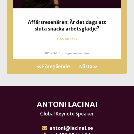
Affärsresenären: Är det dags att
sluta snacka arbetsglädje?
LÄS MER »
2026-03-10
Inga kommentarer
« Föregående
Nästa »
ANTONI LACINAI
Global Keynote Speaker
antoni@lacinai.se