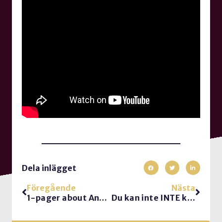
Dela inlägget
Föregående
Nästa
1-pager about Antoni Lacinai and his keynotes
Du kan inte INTE kommunicera