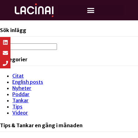
Sök inlägg
Kategorier
Citat
English posts
Nyheter
Poddar
Tankar
Tips
Videor
Tips & Tankar en gång i månaden