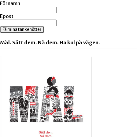
Förnamn
Epost
Få mina tankenötter
Mål. Sätt dem. Nå dem. Ha kul på vägen.