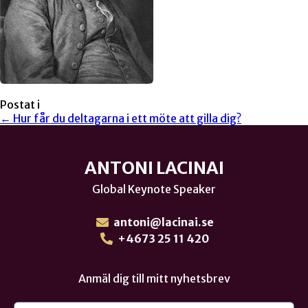
Postat i
← Hur får du deltagarna i ett möte att gilla dig?
ANTONI LACINAI
Global Keynote Speaker
antoni@lacinai.se
+4673 25 11 420
Anmäl dig till mitt nyhetsbrev